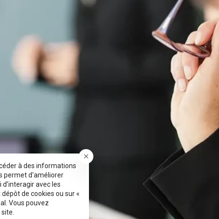
ccéder à des informations
es permet d'améliorer
 d’interagir avec les
t dépôt de cookies ou sur «
nal. Vous pouvez
site.