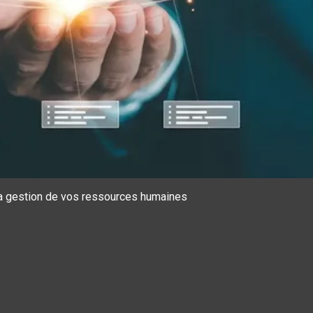
 la gestion de vos ressources humaines
ccéder à des informations
es permet d'améliorer
 d’interagir avec les
t dépôt de cookies ou sur «
nal. Vous pouvez
site.