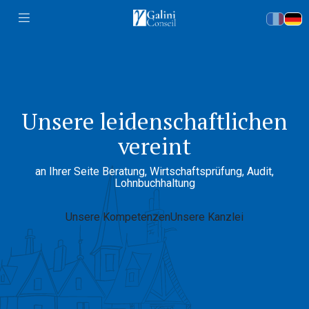
Accueil
Unsere leidenschaftlichen
vereint
an Ihrer Seite Beratung, Wirtschaftsprüfung, Audit,
Experten
Lohnbuchhaltung
in Aktion
Unsere Kompetenzen
Unsere Kanzlei
engagiert