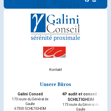
facebook
linkedin
Kontakt
Unsere Büros
&
Galini Conseil
4P audit et conseil -
173 route du Général de
SCHILTIGHEIM
Gaulle
173 route du Général de
67300 SCHILTIGHEIM
Gaulle