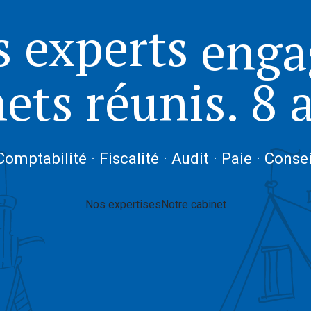
enga
s experts
nets réunis. 8 
de p
Comptabilité · Fiscalité · Audit · Paie · Consei
Nos expertises
Notre cabinet