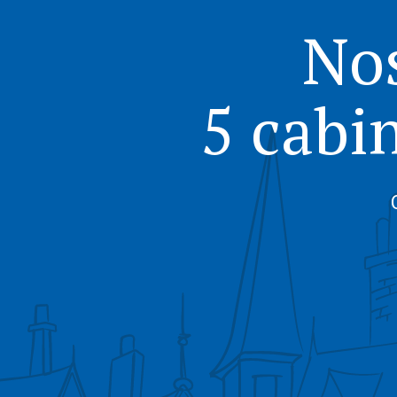
No
5 cabi