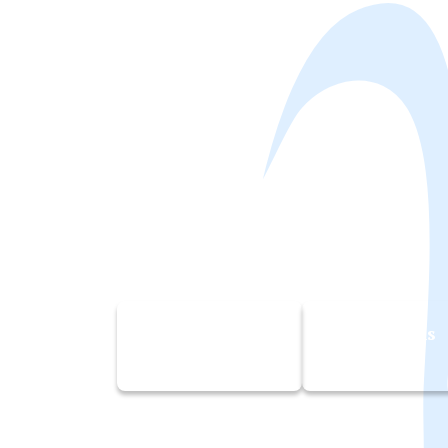
Professions
Associations
libérales
fiscalisées