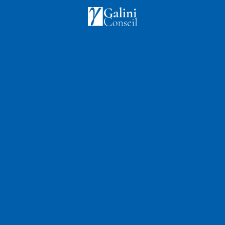
Accueil
en A
pass