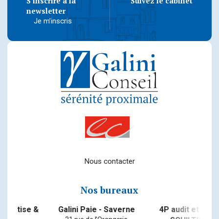
S'inscrire à la
Suivez le cabinet
newsletter
Je m’inscris
Nous contacter
Nos bureaux
se &
Galini Paie - Saverne
4P audit et conseil -