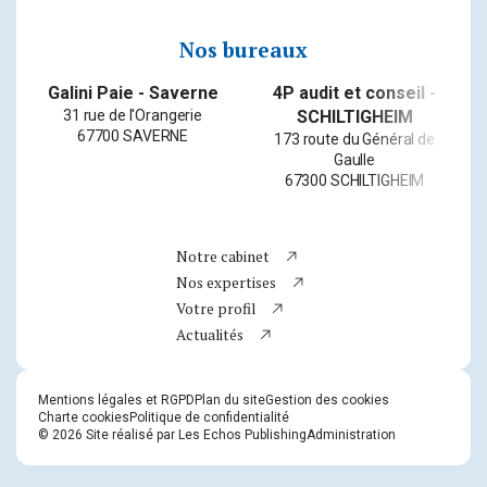
Nos bureaux
&
Galini Paie - Saverne
4P audit et conseil -
31 rue de l'Orangerie
SCHILTIGHEIM
67700 SAVERNE
173 route du Général de
Gaulle
67300 SCHILTIGHEIM
Bureau n° 1
Bureau n° 2
Bureau n° 3
Bureau n° 4
Bureau n° 5
Bureau n° 6
Bureau n° 7
Bureau n° 8
Bureau n° 9
Bureau n° 10
Notre cabinet
Nos expertises
Newsletter
Votre profil
Téléphone
Actualités
Facebook
Instagram
Mentions légales et RGPD
Plan du site
Gestion des cookies
LinkedIn
Charte cookies
Politique de confidentialité
© 2026 Site réalisé par Les Echos Publishing
Administration
Youtube
Chatbot