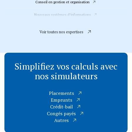
Conseil en gestion et organisation
Nouveaux systèmes d’informations
Accompagnement de la clientèle Allemande
Voir toutes nos expertises
Evaluation, transmission et audit d’acquisition
Comptabilité et fiscalité
Simplifiez vos calculs
avec
Juridique
nos
simulateurs
RH et social
Comptes consolidés, combinés et IFRS
Placements
Emprunts
Commissariat aux comptes
Crédit-bail
Congés payés
Autres