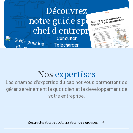
Découvrez
Découvrez
notre guide spécial
notre guide spécial
créateur d’entreprise
chef d'entreprise
Consulter
Consulter
Présentation Guide n° 1
Présentation Guide n° 2
Télécharger
Télécharger
Nos
expertises
Les champs d'expertise du cabinet vous permettent de
gérer sereinement le quotidien et le développement de
votre entreprise.
Restructuration et optimisation des groupes