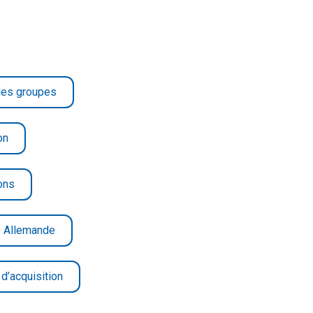
 des groupes
on
ons
e Allemande
 d’acquisition