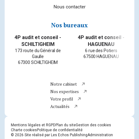
Nous contacter
Nos bureaux
4P audit et conseil -
4P audit et conseil -
SCHILTIGHEIM
HAGUENAU
173 route du Général de
6 rue des Potiers
Gaulle
67500 HAGUENAU
67300 SCHILTIGHEIM
Bureau n° 1
Bureau n° 2
Bureau n° 3
Bureau n° 4
Bureau n° 5
Bureau n° 6
Bureau n° 7
Bureau n° 8
Bureau n° 9
Bureau n° 10
Notre cabinet
Nos expertises
Newsletter
Votre profil
Téléphone
Actualités
Facebook
Instagram
Mentions légales et RGPD
Plan du site
Gestion des cookies
LinkedIn
Charte cookies
Politique de confidentialité
© 2026 Site réalisé par Les Echos Publishing
Administration
Youtube