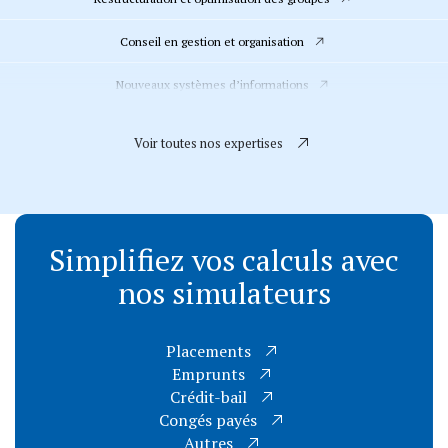
Conseil en gestion et organisation
Nouveaux systèmes d’informations
Accompagnement de la clientèle Allemande
Voir toutes nos expertises
Evaluation, transmission et audit d’acquisition
Comptabilité et fiscalité
Simplifiez vos calculs
avec
Juridique
nos
simulateurs
RH et social
Comptes consolidés, combinés et IFRS
Placements
Emprunts
Commissariat aux comptes
Crédit-bail
Congés payés
Autres