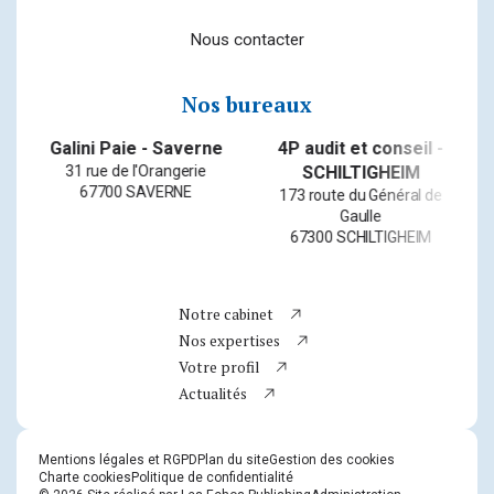
Nous contacter
Nos bureaux
&
Galini Paie - Saverne
4P audit et conseil -
31 rue de l'Orangerie
SCHILTIGHEIM
67700 SAVERNE
173 route du Général de
Gaulle
67300 SCHILTIGHEIM
Bureau n° 1
Bureau n° 2
Bureau n° 3
Bureau n° 4
Bureau n° 5
Bureau n° 6
Bureau n° 7
Bureau n° 8
Bureau n° 9
Bureau n° 10
Notre cabinet
Nos expertises
Newsletter
Votre profil
Téléphone
Actualités
Facebook
Instagram
Mentions légales et RGPD
Plan du site
Gestion des cookies
LinkedIn
Charte cookies
Politique de confidentialité